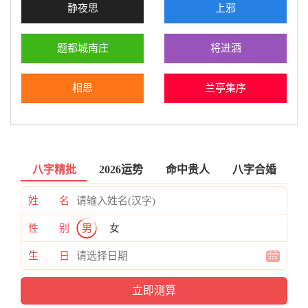
静夜思
上邪
题都城南庄
将进酒
相思
兰亭集序
八字精批
2026运势
命中贵人
八字合婚
姓 名
性 别
男
女
生 日