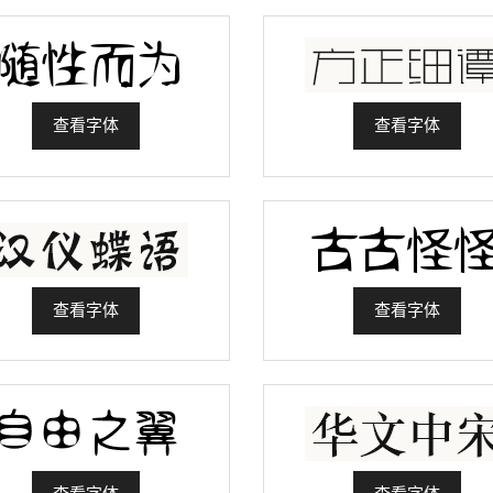
查看字体
查看字体
查看字体
查看字体