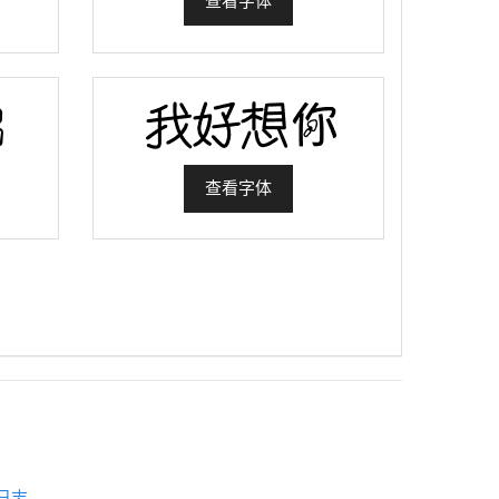
查看字体
查看字体
日志