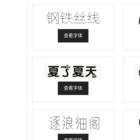
查看字体
查看字体