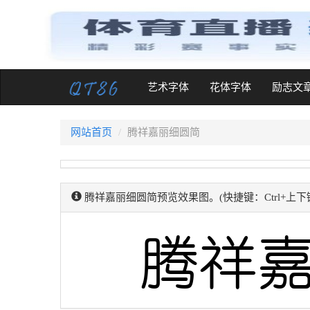
(current)
艺术字体
花体字体
励志文
网站首页
腾祥嘉丽细圆简
腾祥嘉丽细圆简预览效果图。(快捷键：Ctrl+上