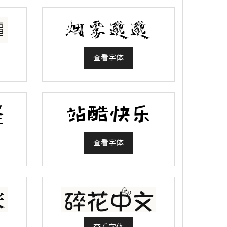
查看字体
查看字体