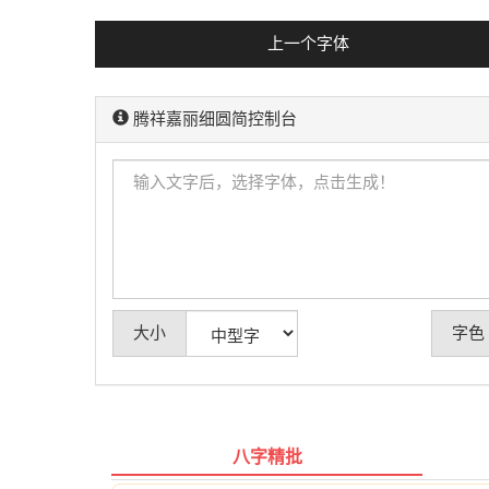
上一个字体
腾祥嘉丽细圆简控制台
大小
字色
八字精批