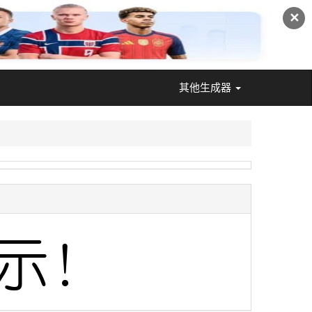
✕
其他生成器