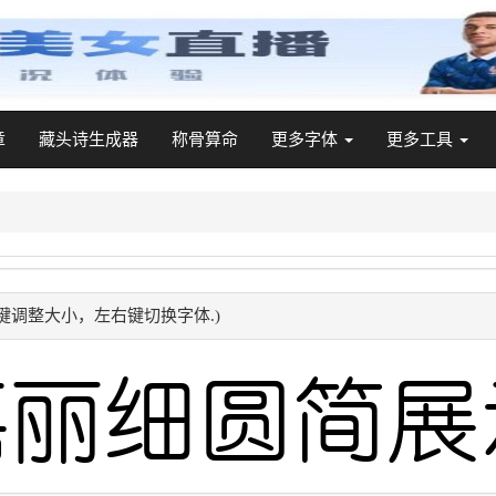
章
藏头诗生成器
称骨算命
更多字体
更多工具
下键调整大小，左右键切换字体.)