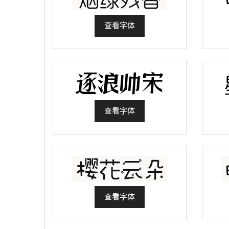
查看字体
查看字体
查看字体