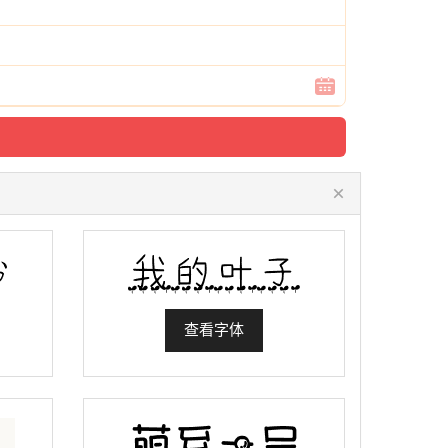
×
查看字体