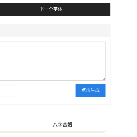
下一个字体
点击生成
八字合婚