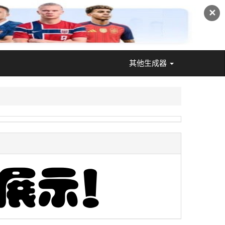
✕
其他生成器