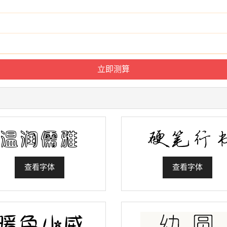
查看字体
查看字体