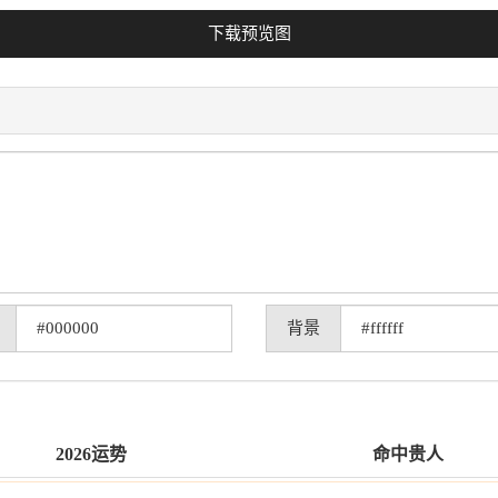
下载预览图
背景
2026运势
命中贵人