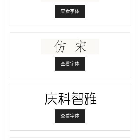
查看字体
查看字体
查看字体