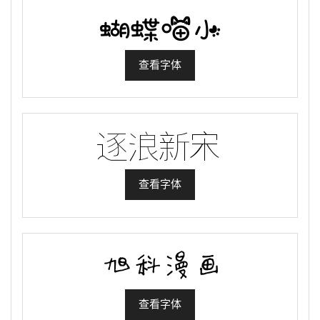
查看字体
查看字体
查看字体