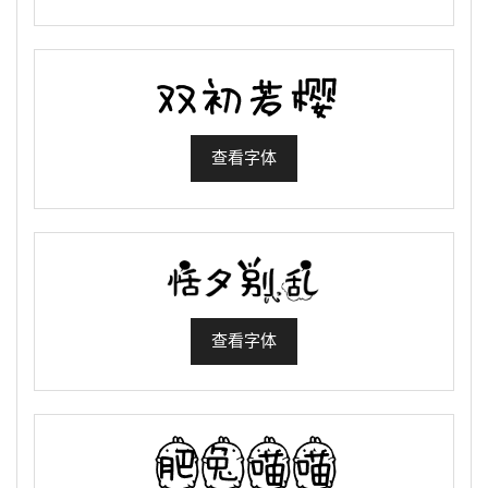
查看字体
查看字体