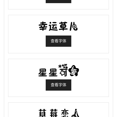
查看字体
查看字体