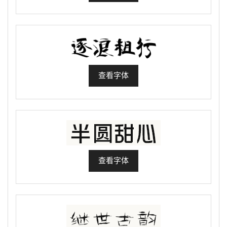
查看字体
查看字体