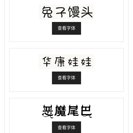
查看字体
查看字体
查看字体