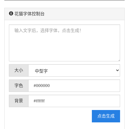
花猫字体控制台
大小
字色
背景
点击生成