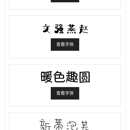
查看字体
查看字体