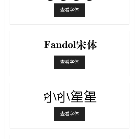
查看字体
查看字体
查看字体