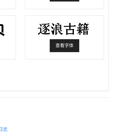
查看字体
日志