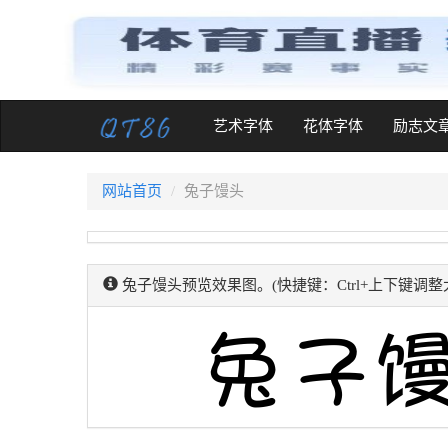
(current)
艺术字体
花体字体
励志文
网站首页
兔子馒头
兔子馒头预览效果图。(快捷键：Ctrl+上下键调整