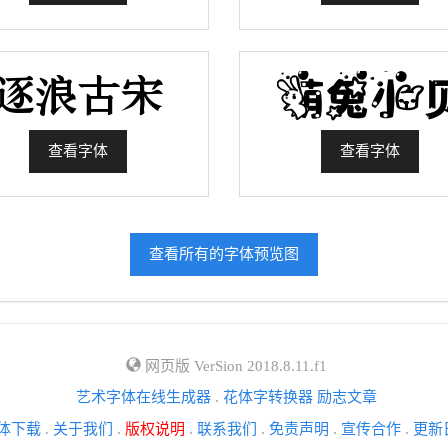
查看字体
查看字体
查看所有的字体预览图
网页版 VerSion 2018.8.11.f1
艺术字体在线生成器
.
花体字转换器
励志文章
体下载
.
关于我们
.
版权说明
.
联系我们
.
免责声明
.
宣传合作
.
更新