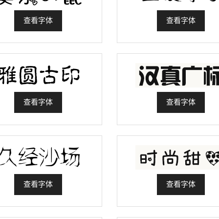
查看字体
查看字体
查看字体
查看字体
查看字体
查看字体