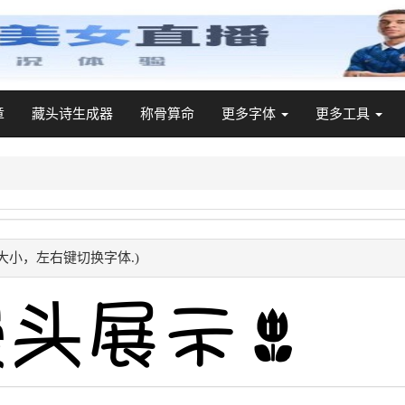
章
藏头诗生成器
称骨算命
更多字体
更多工具
大小，左右键切换字体.)