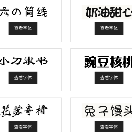
查看字体
查看字体
查看字体
查看字体
查看字体
查看字体