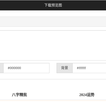
下载预览图
背景
八字精批
2024运势