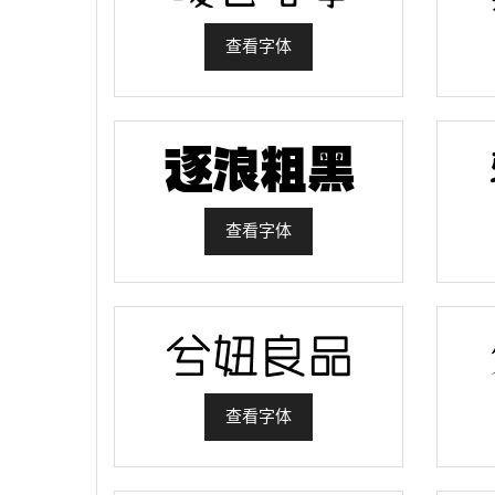
查看字体
查看字体
查看字体