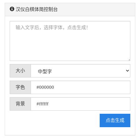
汉仪白棋体简控制台
大小
字色
背景
点击生成