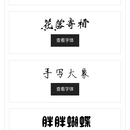
查看字体
查看字体