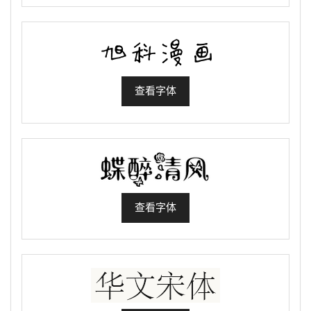
查看字体
查看字体