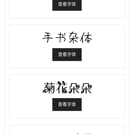
查看字体
查看字体
查看字体