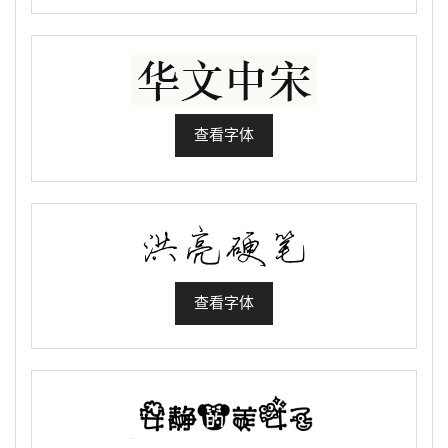
查看字体
查看字体