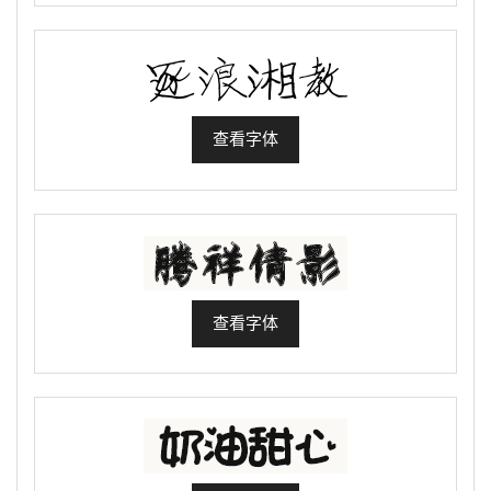
查看字体
查看字体