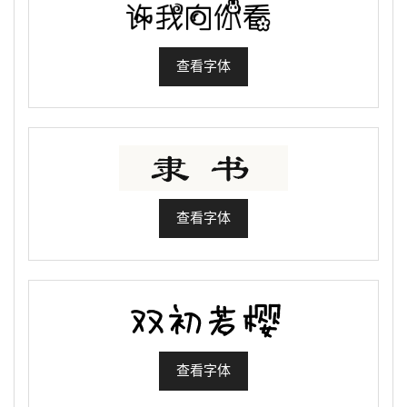
查看字体
查看字体
查看字体