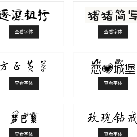
查看字体
查看字体
查看字体
查看字体
查看字体
查看字体