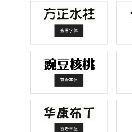
查看字体
查看字体
查看字体