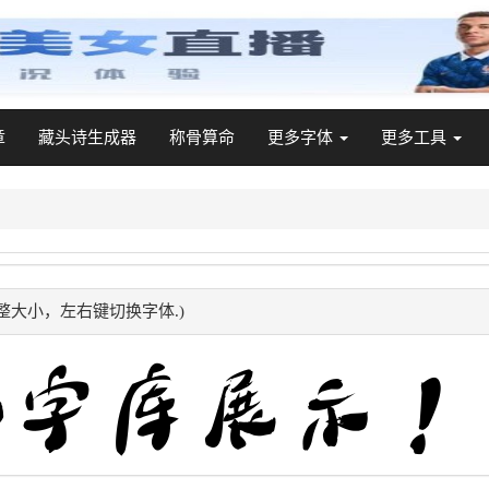
章
藏头诗生成器
称骨算命
更多字体
更多工具
整大小，左右键切换字体.)