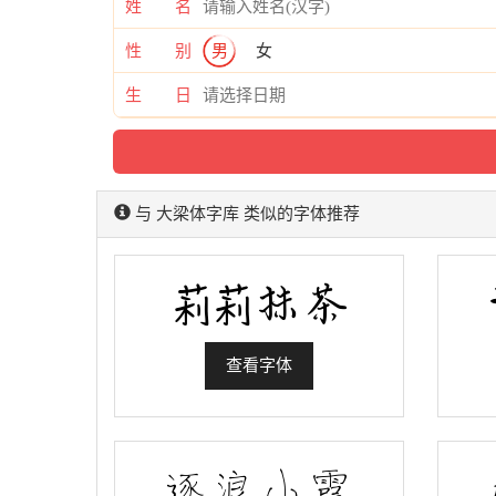
姓 名
性 别
男
女
生 日
与 大梁体字库 类似的字体推荐
查看字体