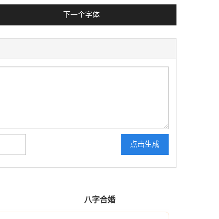
下一个字体
点击生成
八字合婚