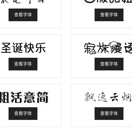
查看字体
查看字体
查看字体
查看字体
查看字体
查看字体