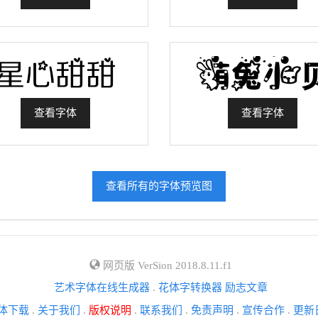
查看字体
查看字体
查看所有的字体预览图
网页版 VerSion 2018.8.11.f1
艺术字体在线生成器
.
花体字转换器
励志文章
体下载
.
关于我们
.
版权说明
.
联系我们
.
免责声明
.
宣传合作
.
更新