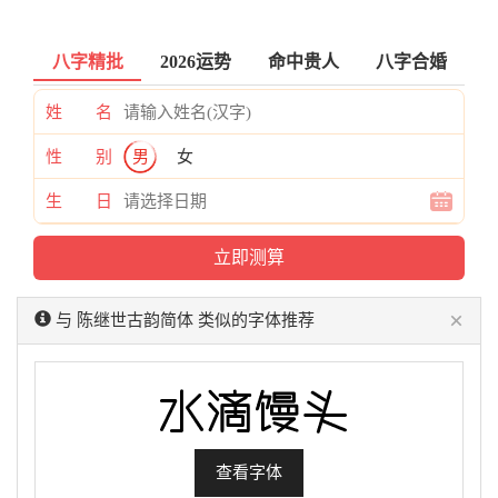
八字精批
2026运势
命中贵人
八字合婚
姓 名
性 别
男
女
生 日
×
与 陈继世古韵简体 类似的字体推荐
查看字体