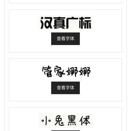
查看字体
查看字体