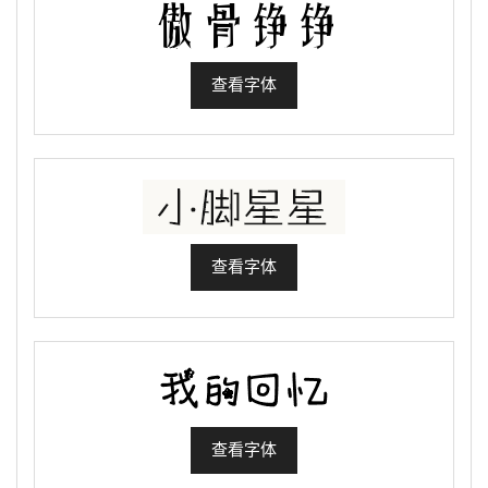
查看字体
查看字体
查看字体