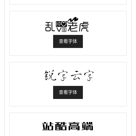
查看字体
查看字体