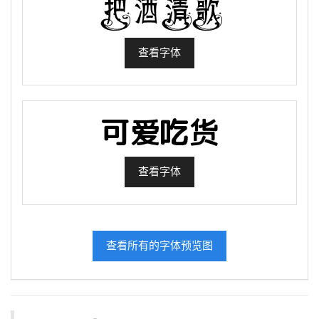
查看字体
查看字体
查看所有的字体预览图