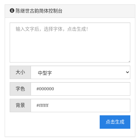
陈继世古韵简体控制台
大小
字色
背景
点击生成