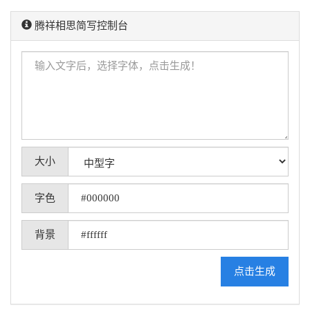
腾祥相思简写控制台
大小
字色
背景
点击生成