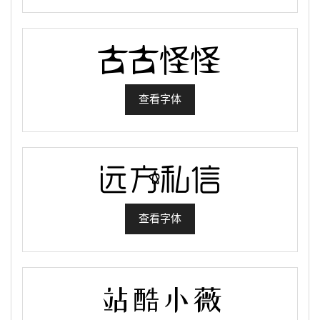
查看字体
查看字体