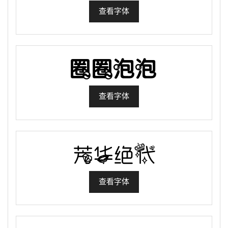
查看字体
查看字体
查看字体