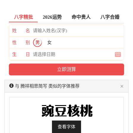
八字精批
2026运势
命中贵人
八字合婚
姓 名
性 别
男
女
生 日
×
与 腾祥相思简写 类似的字体推荐
查看字体