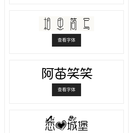
查看字体
查看字体