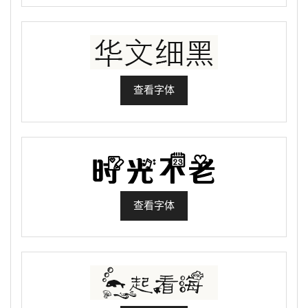
查看字体
查看字体