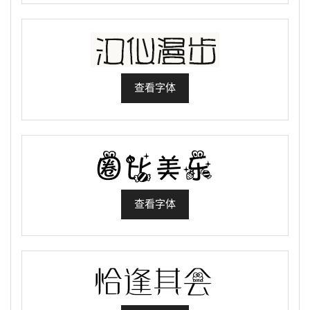
查看字体
查看字体