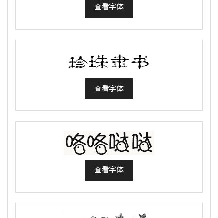
查看字体
查看字体
查看字体