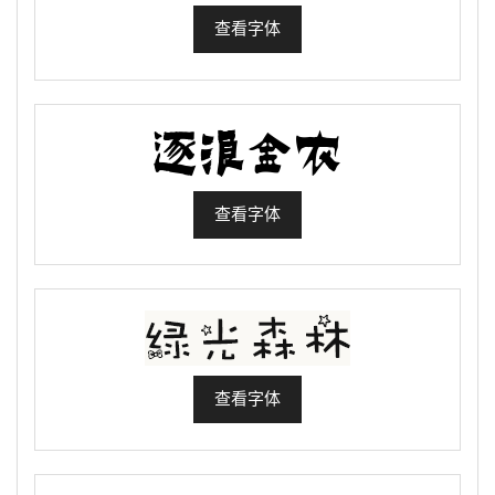
查看字体
查看字体
查看字体