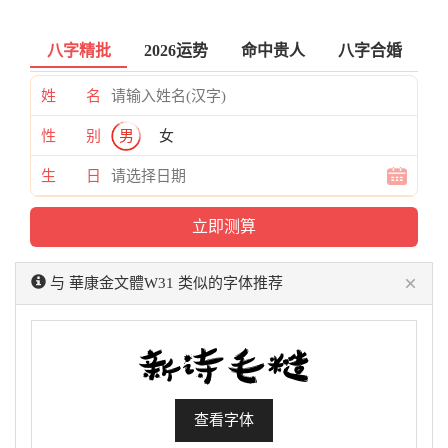
八字精批
2026运势
命中贵人
八字合婚
姓 名
性 别
男
女
生 日
×
与 華康金文體W31 类似的字体推荐
查看字体