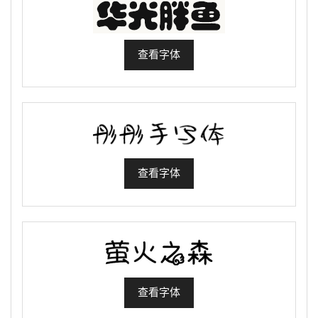
查看字体
查看字体
查看字体