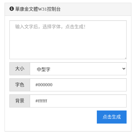
華康金文體W31控制台
大小
字色
背景
点击生成