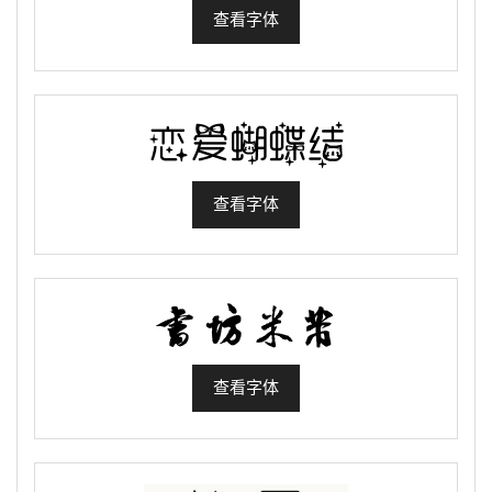
查看字体
查看字体
查看字体