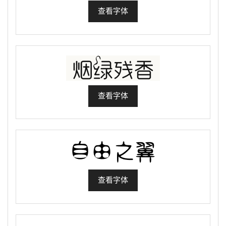
查看字体
查看字体
查看字体