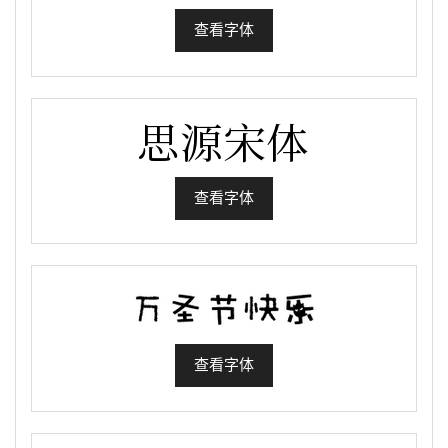
查看字体
查看字体
查看字体