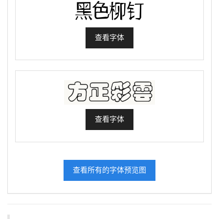
查看字体
查看字体
查看所有的字体预览图