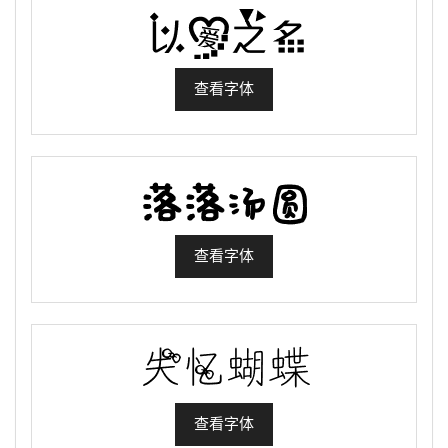
查看字体
查看字体
查看字体