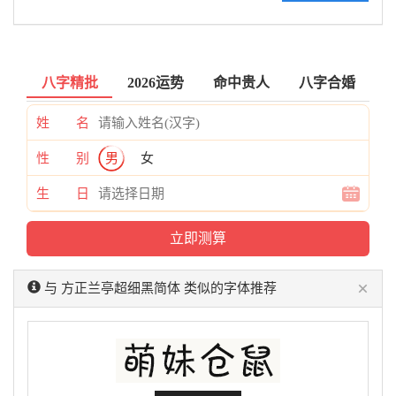
八字精批
2026运势
命中贵人
八字合婚
姓 名
性 别
男
女
生 日
×
与 方正兰亭超细黑简体 类似的字体推荐