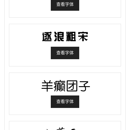
查看字体
查看字体
查看字体