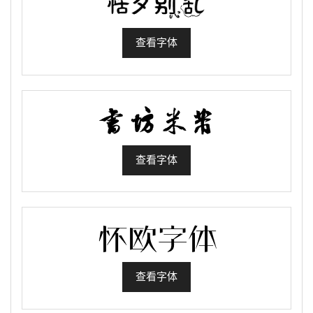
查看字体
查看字体
查看字体