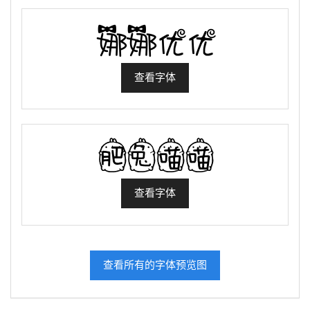
查看字体
查看字体
查看所有的字体预览图