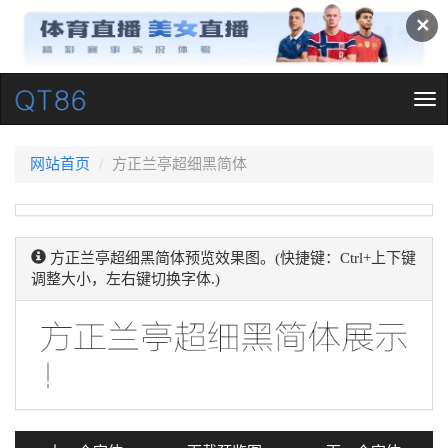
✕
Tog
nav
网站首页
方正兰亭超细黑简体
方正兰亭超细黑简体预览效果图。(快捷键：Ctrl+上下键
调整大小，左右键切换字体.)