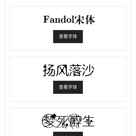
查看字体
查看字体