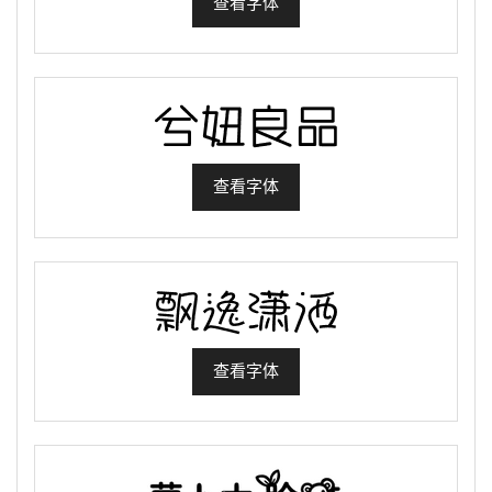
查看字体
查看字体
查看字体