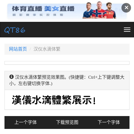
✕
Tog
nav
网站首页
汉仪水滴体繁
汉仪水滴体繁预览效果图。(快捷键：Ctrl+上下键调整大
小，左右键切换字体.)
上一个字体
下载预览图
下一个字体