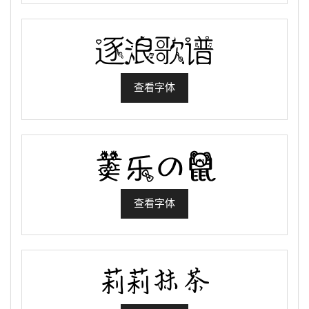
查看字体
查看字体