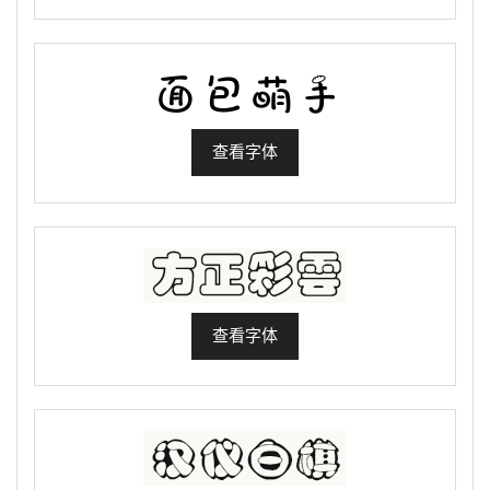
查看字体
查看字体