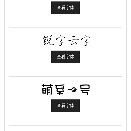
查看字体
查看字体
查看字体