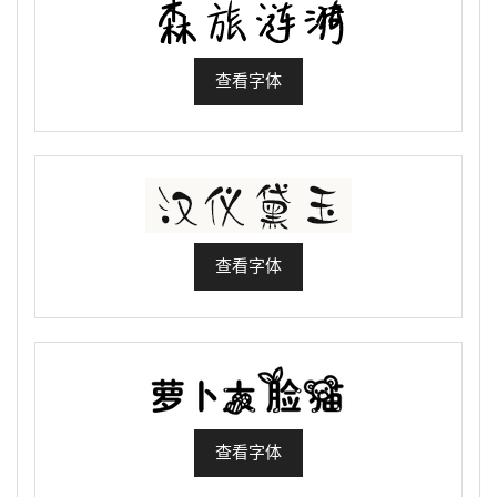
查看字体
查看字体
查看字体