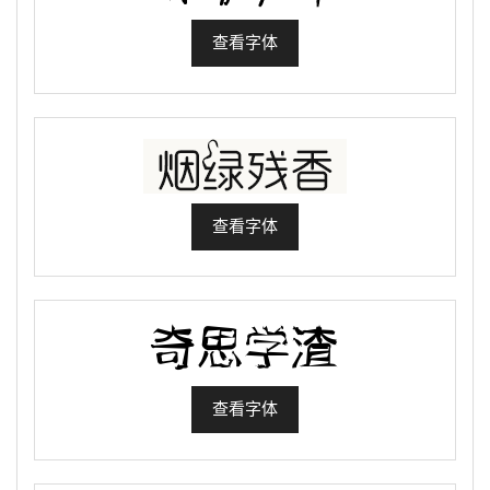
查看字体
查看字体
查看字体