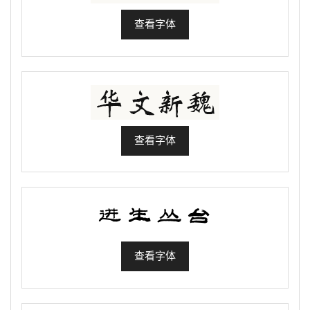
查看字体
查看字体
查看字体