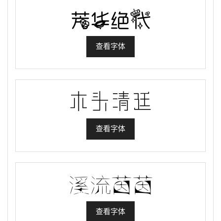
查看字体
查看字体
查看字体