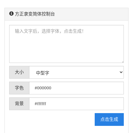
方正隶变简体控制台
大小
字色
背景
点击生成