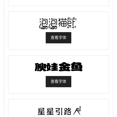
查看字体
查看字体