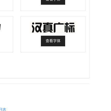
查看字体
日志