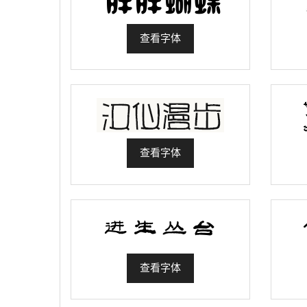
查看字体
查看字体
查看字体