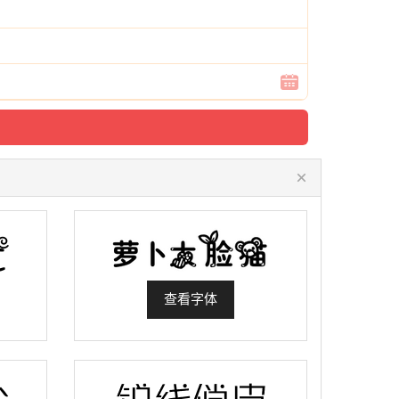
×
查看字体