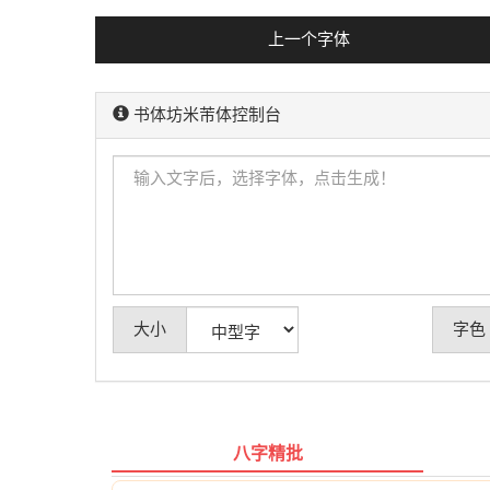
上一个字体
书体坊米芾体控制台
大小
字色
八字精批