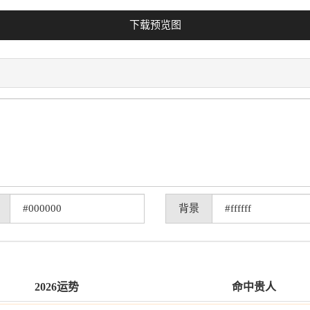
下载预览图
背景
2026运势
命中贵人