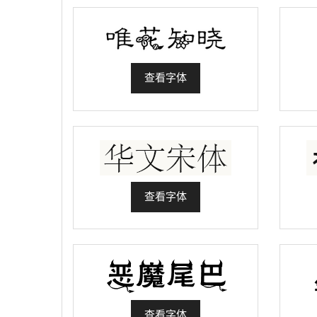
查看字体
查看字体
查看字体