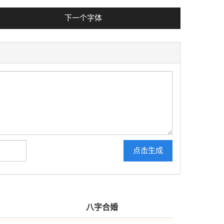
下一个字体
点击生成
八字合婚