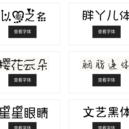
查看字体
查看字体
查看字体
查看字体
查看字体
查看字体