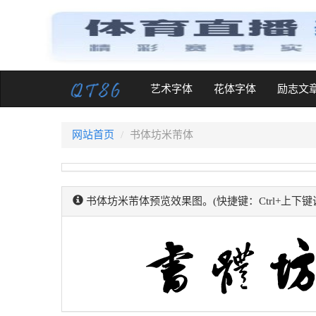
(current)
艺术字体
花体字体
励志文
网站首页
书体坊米芾体
书体坊米芾体预览效果图。(快捷键：Ctrl+上下键