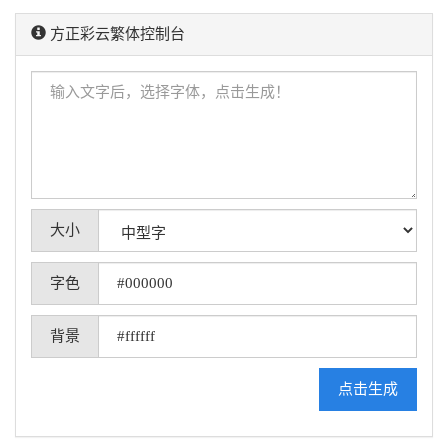
方正彩云繁体控制台
大小
字色
背景
点击生成