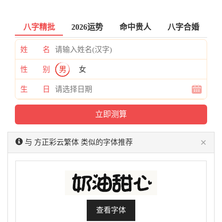
八字精批
2026运势
命中贵人
八字合婚
姓 名
性 别
男
女
生 日
×
与 方正彩云繁体 类似的字体推荐
查看字体