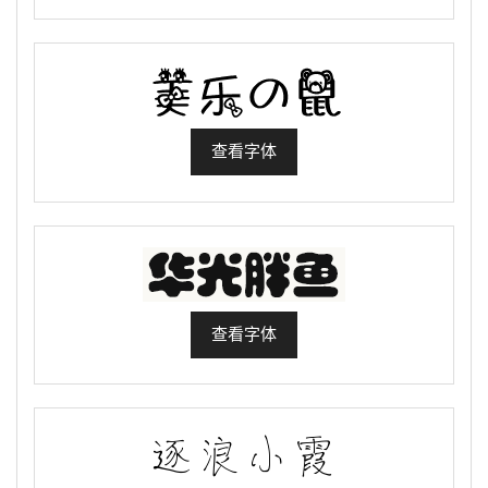
查看字体
查看字体