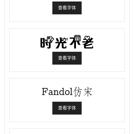
查看字体
查看字体
查看字体