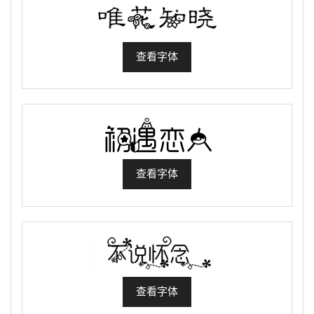
查看字体
查看字体
查看字体