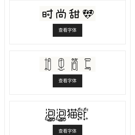
查看字体
查看字体
查看字体