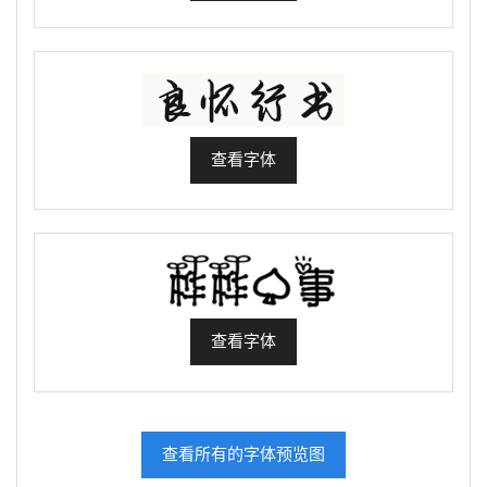
查看字体
查看字体
查看所有的字体预览图