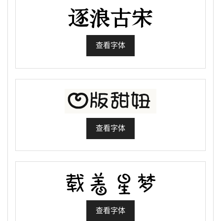
查看字体
查看字体
查看字体