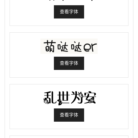
查看字体
查看字体
查看字体