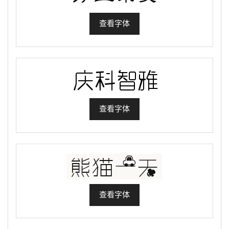
查看字体
查看字体
查看字体