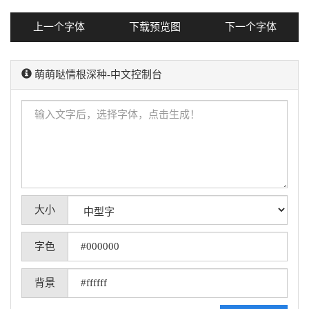
上一个字体
下载预览图
下一个字体
萌萌哒情根深种-中文控制台
大小
字色
背景