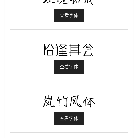
查看字体
查看字体
查看字体