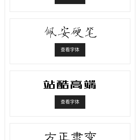
查看字体
查看字体