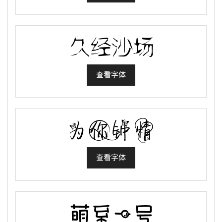
查看字体
查看字体