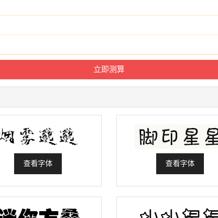
查看字体
查看字体