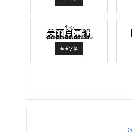
查看字体
字