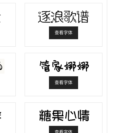
查看字体
查看字体
查看字体