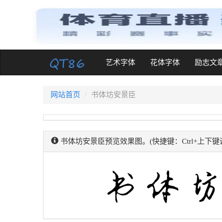
(current)
艺术字体
花体字体
励志文
网站首页
书体坊安景臣
书体坊安景臣预览效果图。(快捷键：Ctrl+上下键