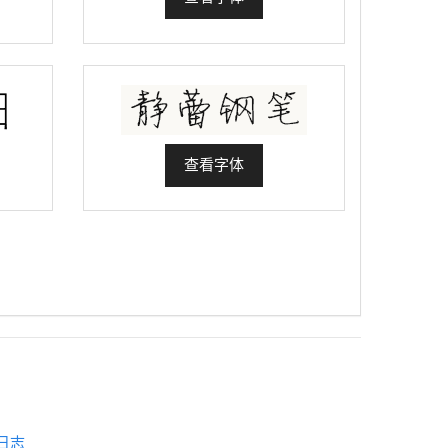
查看字体
日志