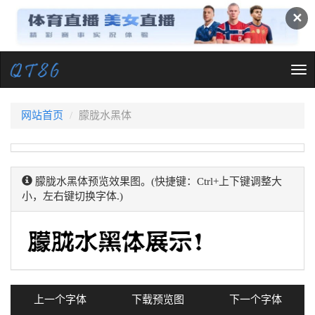
✕
Tog
nav
网站首页
朦胧水黑体
朦胧水黑体预览效果图。(快捷键：Ctrl+上下键调整大
小，左右键切换字体.)
上一个字体
下载预览图
下一个字体