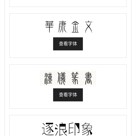
查看字体
查看字体