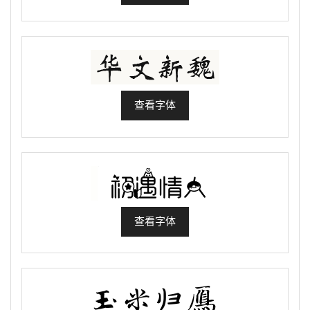
查看字体
查看字体