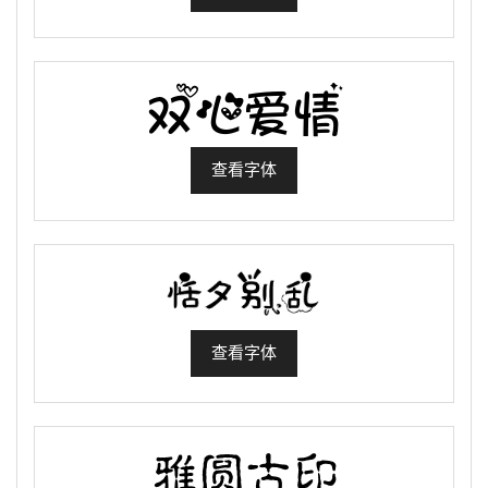
查看字体
查看字体