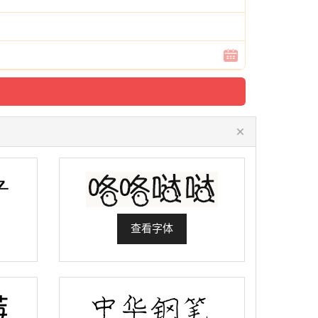
×
查看字体