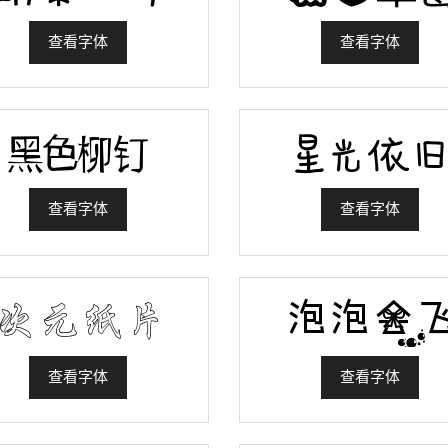
查看字体
查看字体
查看字体
查看字体
查看字体
查看字体