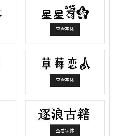
查看字体
查看字体
查看字体