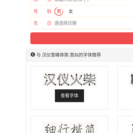
性 别
男
女
生 日
与 汉仪雪峰体简 类似的字体推荐
查看字体