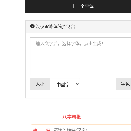
上一个字体
汉仪雪峰体简控制台
大小
字色
八字精批
姓 名