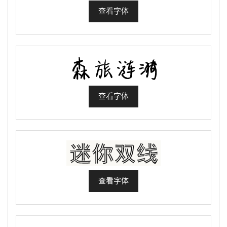
查看字体
查看字体
查看字体