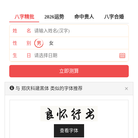
八字精批
2026运势
命中贵人
八字合婚
姓 名
性 别
男
女
生 日
×
与 郑庆科建黑体 类似的字体推荐
查看字体