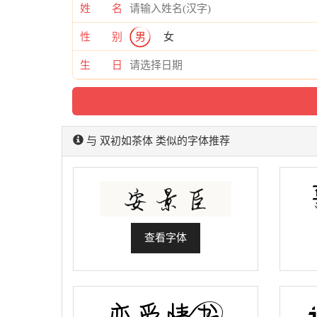
姓 名
性 别
男
女
生 日
与 双初如茶体 类似的字体推荐
查看字体