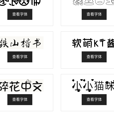
查看字体
查看字体
查看字体
查看字体
查看字体
查看字体