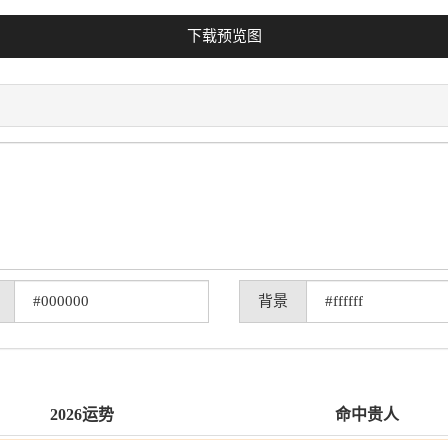
下载预览图
背景
2026运势
命中贵人