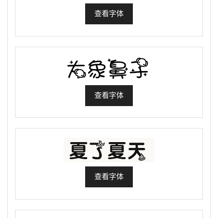
查看字体
查看字体
查看字体