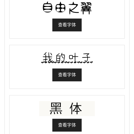
查看字体
查看字体
查看字体