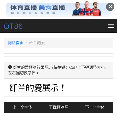
✕
Tog
nav
网站首页
纤兰的爱
纤兰的爱预览效果图。(快捷键：Ctrl+上下键调整大小，
左右键切换字体.)
上一个字体
下载预览图
下一个字体