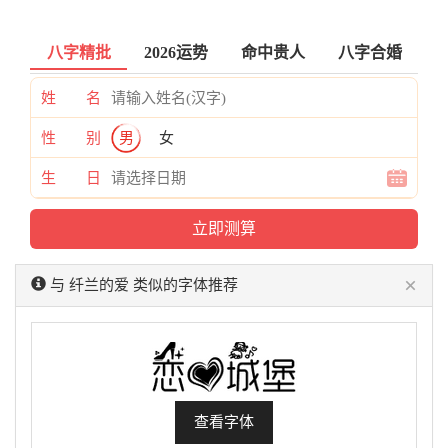
八字精批
2026运势
命中贵人
八字合婚
姓 名
性 别
男
女
生 日
×
与 纤兰的爱 类似的字体推荐
查看字体