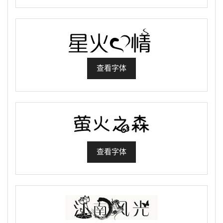
查看字体
查看字体