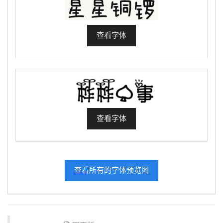
查看字体
查看字体
查看所有的字体预览图