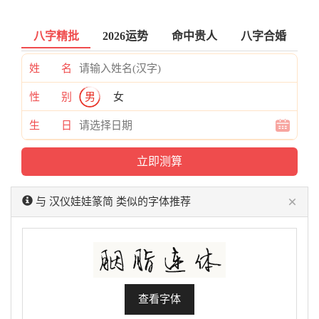
八字精批
2026运势
命中贵人
八字合婚
姓 名
性 别
男
女
生 日
×
与 汉仪娃娃篆简 类似的字体推荐
查看字体