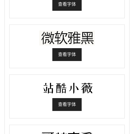
查看字体
查看字体
查看字体