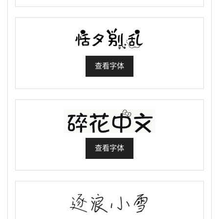
查看字体
查看字体