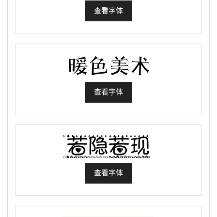
查看字体
查看字体
查看字体