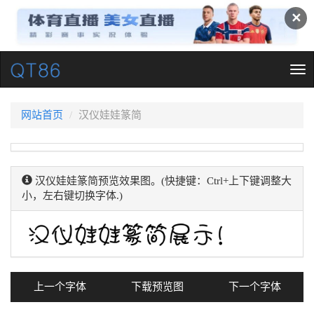
✕
Tog
nav
网站首页
汉仪娃娃篆简
汉仪娃娃篆简预览效果图。(快捷键：Ctrl+上下键调整大
小，左右键切换字体.)
上一个字体
下载预览图
下一个字体