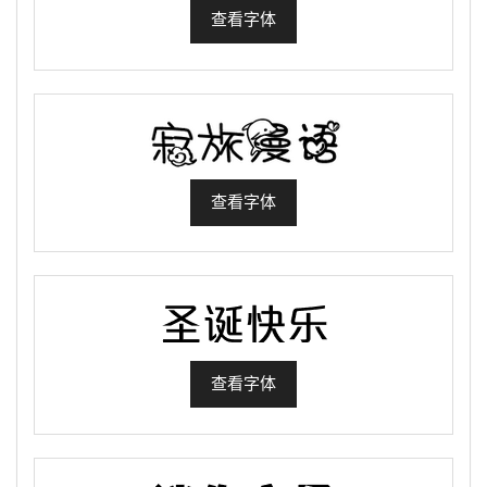
查看字体
查看字体
查看字体