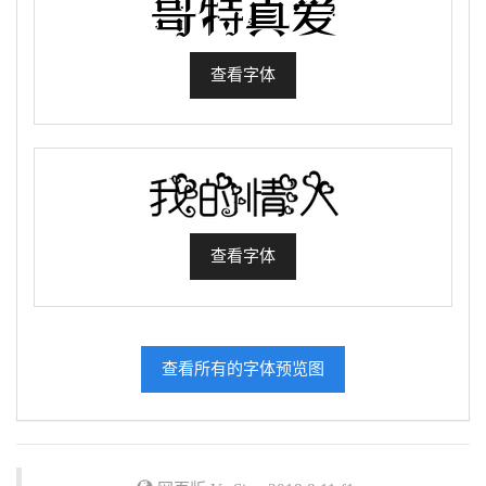
查看字体
查看字体
查看所有的字体预览图