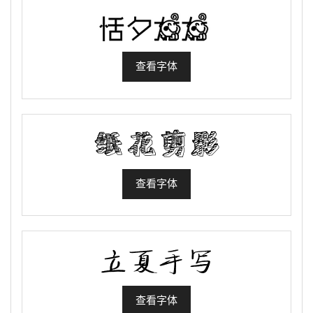
查看字体
查看字体
查看字体