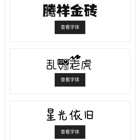
查看字体
查看字体
查看字体