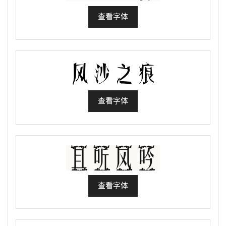
查看字体
查看字体
查看字体