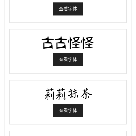
查看字体
查看字体
查看字体