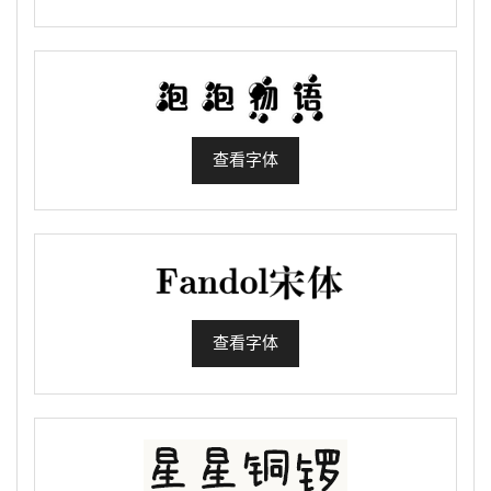
查看字体
查看字体