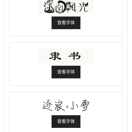
查看字体
查看字体
查看字体