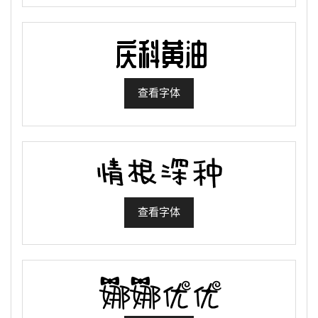
查看字体
查看字体