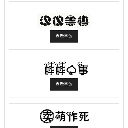
查看字体
查看字体