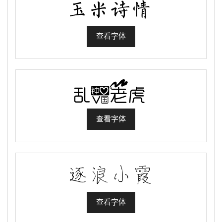
查看字体
查看字体
查看字体