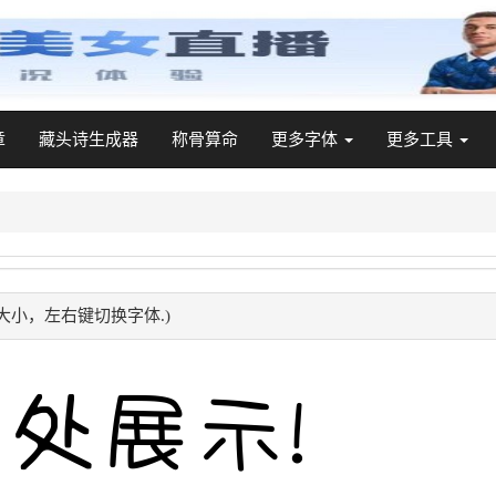
章
藏头诗生成器
称骨算命
更多字体
更多工具
大小，左右键切换字体.)