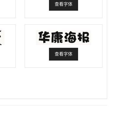
查看字体
查看字体