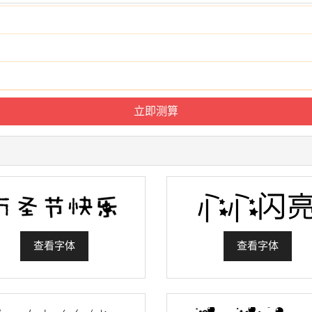
查看字体
查看字体