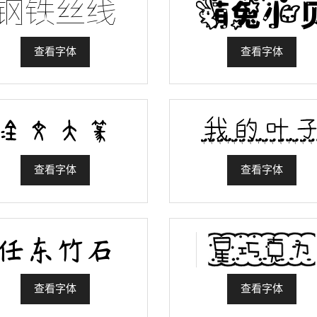
查看字体
查看字体
查看字体
查看字体
查看字体
查看字体