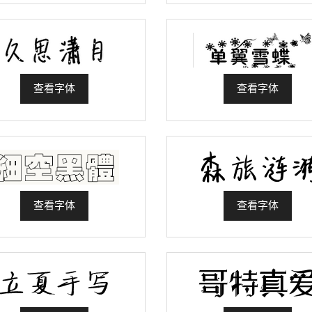
查看字体
查看字体
查看字体
查看字体