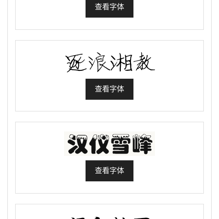
查看字体
查看字体
查看字体