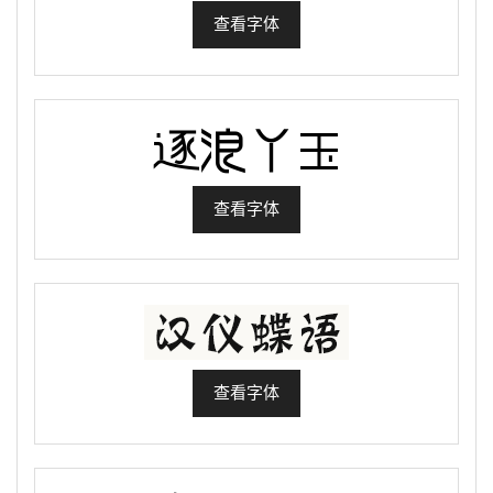
查看字体
查看字体
查看字体