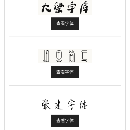
查看字体
查看字体
查看字体