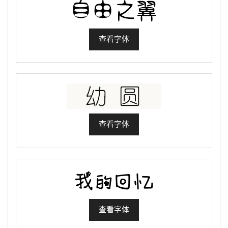
查看字体
查看字体
查看字体