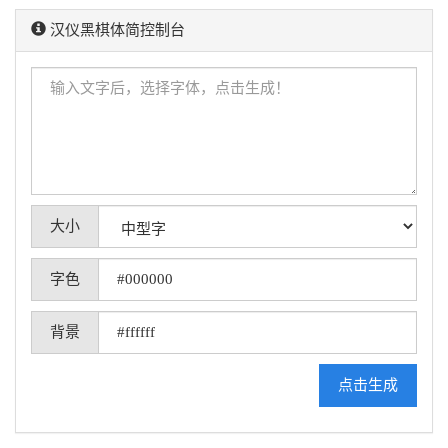
汉仪黑棋体简控制台
大小
字色
背景
点击生成