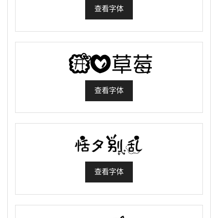
查看字体
查看字体
查看字体