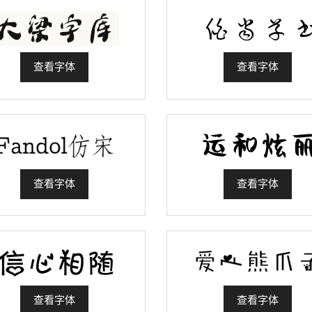
查看字体
查看字体
查看字体
查看字体
查看字体
查看字体