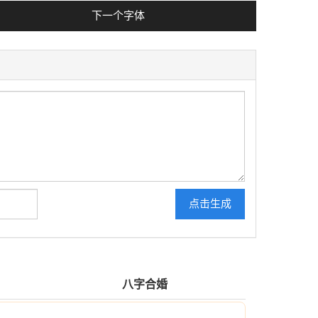
下一个字体
点击生成
八字合婚