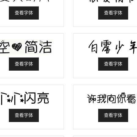
查看字体
查看字体
查看字体
查看字体
查看字体
查看字体