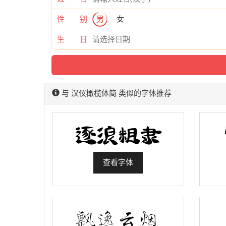
性 别
男
女
生 日
与 汉仪橄榄体简 类似的字体推荐
查看字体