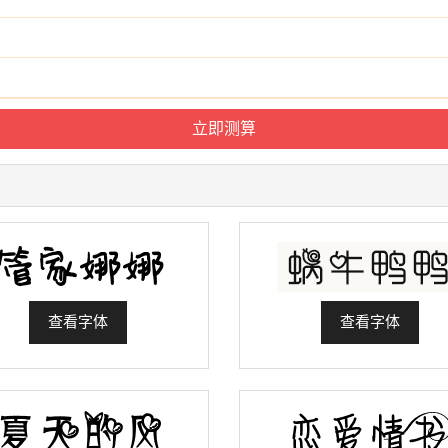
查看字体
查看字体